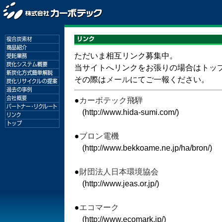
ただいま相互リンク募集中。
当サイトへリンクをお張りの場合はトッ
その際は
メール
にてご一報ください。
●
カーボテック飛騨
(http://www.hida-sumi.com/)
●
ブロン電機
(http://www.bekkoame.ne.jp/ha/bron/)
●
財団法人日本環境協会
(http://www.jeas.or.jp/)
●
エコマーク
(http://www.ecomark.jp/)